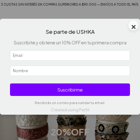
UOTAS SIN INTERÉS EN COMPAS SUPERIORES A $90.000 — ENVÍOS A TODO EL PAÍS
×
0
Se parte de USHKA
Suscribite y obtene un 10% OFF en tu primera compra
Suscribirme
Recibirás un correo para validar tu email.
Created using Perfit
20%OFF