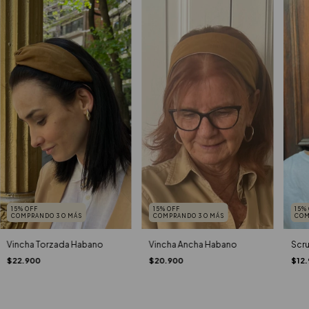
15% OFF
15% OFF
15%
COMPRANDO 3 O MÁS
COMPRANDO 3 O MÁS
COM
Vincha Ancha Habano
Vincha Torzada Habano
Scr
$20.900
$22.900
$12