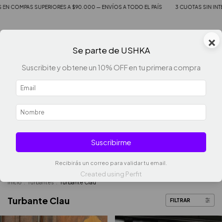
RIORES A $90.000 — ENVÍOS A TODO EL PAÍS
3 CUOTAS SIN INTERÉS EN COMPAS S
×
0
Se parte de USHKA
Suscribite y obtene un 10% OFF en tu primera compra
Suscribirme
Recibirás un correo para validar tu email.
Created using Perfit
Inicio
.
Turbantes
.
Turbante Clau
Turbante Clau
FILTRAR