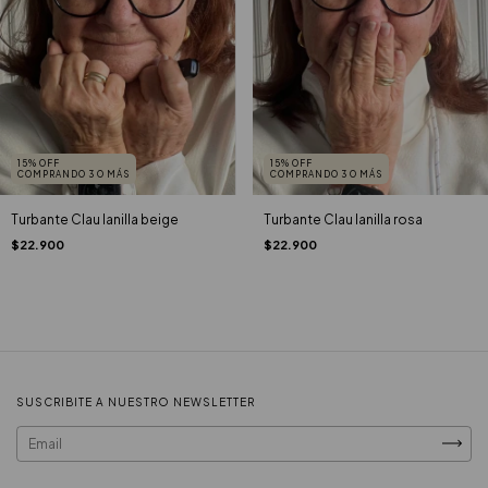
15% OFF
15% OFF
COMPRANDO 3 O MÁS
COMPRANDO 3 O MÁS
Turbante Clau lanilla rosa
Turbante Clau lanilla beige
$22.900
$22.900
SUSCRIBITE A NUESTRO NEWSLETTER