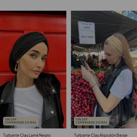
15% OFF
15% OFF
COMPRANDO 3 O MÁS
COMPRANDO 3 O MÁS
Turbante Clau Lamé Negro
Turbante Clau Algodón Beige