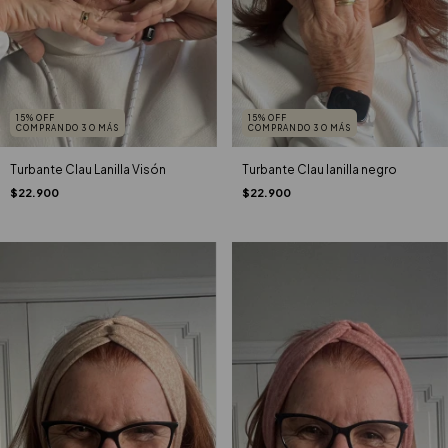
15% OFF
15% OFF
COMPRANDO 3 O MÁS
COMPRANDO 3 O MÁS
Turbante Clau lanilla negro
Turbante Clau Lanilla Visón
$22.900
$22.900