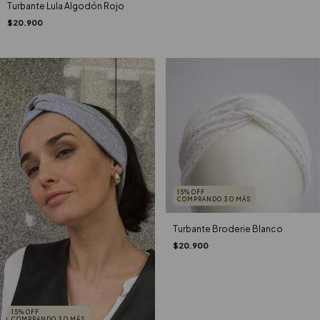
Turbante Lula Algodón Rojo
$20.900
15% OFF
COMPRANDO 3 O MÁS
Turbante Broderie Blanco
$20.900
15% OFF
COMPRANDO 3 O MÁS