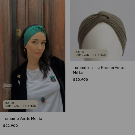
15% OFF
COMPRANDO 3 O MÁS
Turbante Lanilla Bremer Verde
Militar
$20.900
15% OFF
COMPRANDO 3 O MÁS
Turbante Verde Menta
$22.900