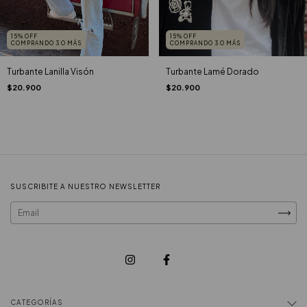
15% OFF
15% OFF
COMPRANDO 3 O MÁS
COMPRANDO 3 O MÁS
Turbante Lanilla Visón
Turbante Lamé Dorado
$20.900
$20.900
SUSCRIBITE A NUESTRO NEWSLETTER
CATEGORÍAS