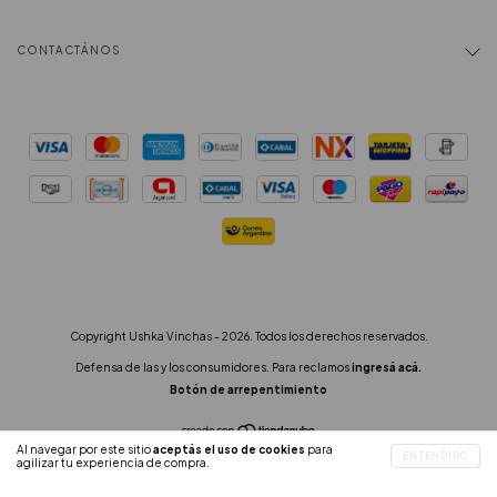
CONTACTÁNOS
Copyright Ushka Vinchas - 2026. Todos los derechos reservados.
Defensa de las y los consumidores. Para reclamos
ingresá acá.
Botón de arrepentimiento
Al navegar por este sitio
aceptás el uso de cookies
para
ENTENDIDO
agilizar tu experiencia de compra.