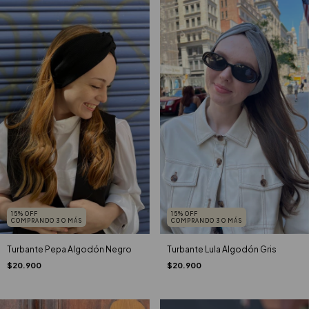
15% OFF
15% OFF
COMPRANDO 3 O MÁS
COMPRANDO 3 O MÁS
Turbante Pepa Algodón Negro
Turbante Lula Algodón Gris
$20.900
$20.900