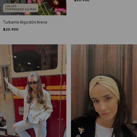
15% OFF
COMPRANDO 3 O MÁS
Turbante Algodón Arena
$20.900