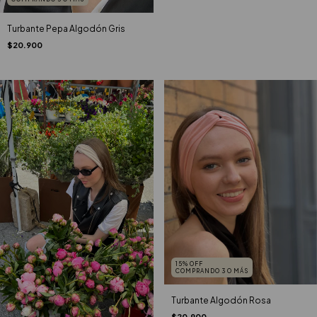
Turbante Pepa Algodón Gris
$20.900
15% OFF
COMPRANDO 3 O MÁS
Turbante Algodón Rosa
$20.900