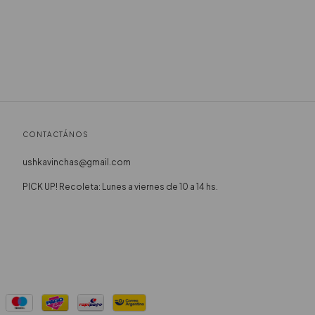
CONTACTÁNOS
ushkavinchas@gmail.com
PICK UP! Recoleta: Lunes a viernes de 10 a 14 hs.