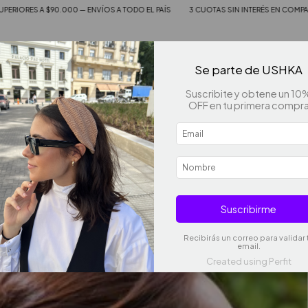
A TODO EL PAÍS
3 CUOTAS SIN INTERÉS EN COMPAS SUPERIORES A $90.000 — ENVÍ
Se parte de USHKA
Suscribite y obtene un 10
Productos
Cómo Comprar
Quiénes Somos
Contacto
OFF en tu primera compr
15% OFF
COMPRANDO 3 O MÁS
Suscribirme
Recibirás un correo para validar 
email.
Created using Perfit