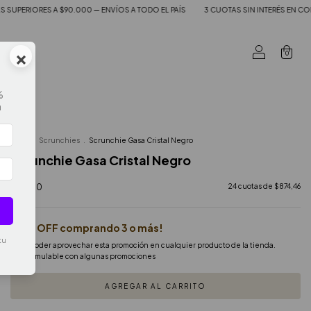
OS A TODO EL PAÍS
3 CUOTAS SIN INTERÉS EN COMPAS SUPERIORES A $90.000 — E
×
0
%
a
Inicio
.
Scrunchies
.
Scrunchie Gasa Cristal Negro
Scrunchie Gasa Cristal Negro
$9.900
24
cuotas de
$874,46
¡15% OFF comprando 3 o más!
tu
Vas a poder aprovechar esta promoción en cualquier producto de la tienda.
No acumulable con algunas promociones