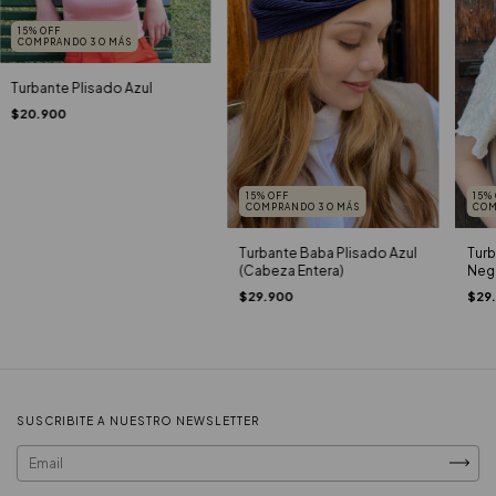
15% OFF
COMPRANDO 3 O MÁS
Turbante Plisado Azul
$20.900
15% OFF
15%
COMPRANDO 3 O MÁS
COM
Turbante Baba Plisado Azul
Tur
(Cabeza Entera)
Negr
$29.900
$29
SUSCRIBITE A NUESTRO NEWSLETTER