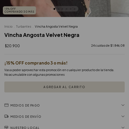
15% OFF
COMPRANDO 3 O MÁS
Inicio
.
Turbantes
.
Vincha Angosta Velvet Negra
Vincha Angosta Velvet Negra
$20.900
24
cuotas de
$1.846,08
¡15% OFF comprando 3 o más!
Vas a poder aprovechar esta promoción en cualquier producto de la tienda.
No acumulable con algunas promociones
MEDIOS DE PAGO
MEDIOS DE ENVÍO
NUESTRO LOCAL