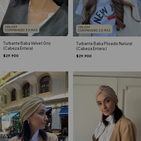
15% OFF
15% OFF
COMPRANDO 3 O MÁS
COMPRANDO 3 O MÁS
Turbante Baba Velvet Gris
Turbante Baba Plisado Natural
(Cabeza Entera)
(Cabeza Entera )
$29.900
$29.900