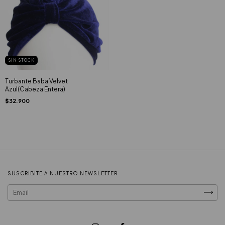
SIN STOCK
Turbante Baba Velvet
Azul(Cabeza Entera)
$32.900
SUSCRIBITE A NUESTRO NEWSLETTER