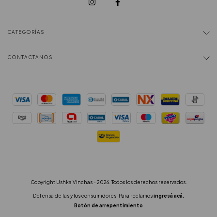
CATEGORÍAS
CONTACTÁNOS
Copyright Ushka Vinchas - 2026. Todos los derechos reservados.
Defensa de las y los consumidores. Para reclamos
ingresá acá.
Botón de arrepentimiento