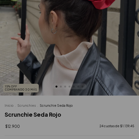
15% OFF
COMPRANDO 3 O MÁS
Inicio
.
Scrunchies
.
Scrunchie Seda Rojo
Scrunchie Seda Rojo
$12.900
24
cuotas de
$1.139,45