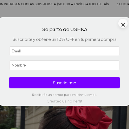
EN COMPAS SUPERIORES A $90.000 — ENVÍOS A TODO EL PAÍS
3 CUOTAS SIN INTER
×
0
Se parte de USHKA
Suscribite y obtene un 10% OFF en tu primera compra
Suscribirme
Recibirás un correo para validar tu email.
Created using Perfit