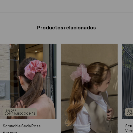
Productos relacionados
15% OFF
15%
COMPRANDO 3 O MÁS
COM
Scrunchie Seda Rosa
Scru
Ver
$12.900