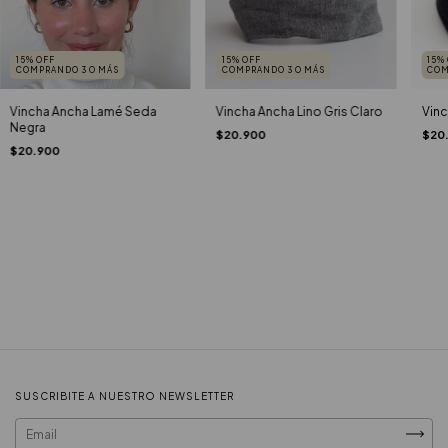
15% OFF
15% OFF
15%
COMPRANDO 3 O MÁS
COMPRANDO 3 O MÁS
COM
Vincha Ancha Lamé Seda
Vincha Ancha Lino Gris Claro
Vinc
Negra
$20.900
$20
$20.900
SUSCRIBITE A NUESTRO NEWSLETTER