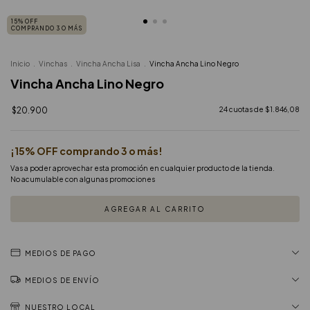
15% OFF
COMPRANDO 3 O MÁS
Inicio
.
Vinchas
.
Vincha Ancha Lisa
.
Vincha Ancha Lino Negro
Vincha Ancha Lino Negro
$20.900
24
cuotas de
$1.846,08
¡15% OFF comprando 3 o más!
Vas a poder aprovechar esta promoción en cualquier producto de la tienda.
No acumulable con algunas promociones
MEDIOS DE PAGO
MEDIOS DE ENVÍO
NUESTRO LOCAL