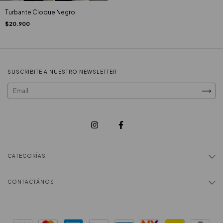
Turbante Cloque Negro
$20.900
SUSCRIBITE A NUESTRO NEWSLETTER
CATEGORÍAS
CONTACTÁNOS