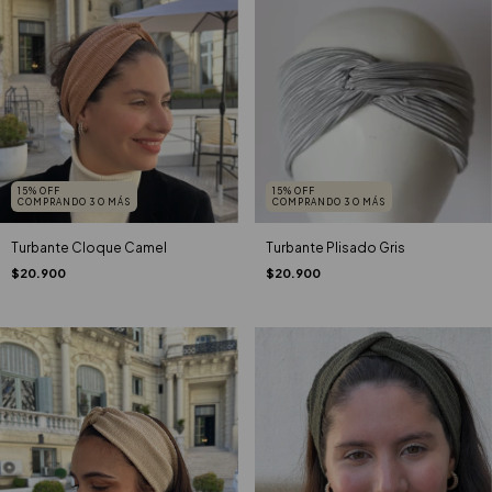
15% OFF
15% OFF
COMPRANDO 3 O MÁS
COMPRANDO 3 O MÁS
Turbante Cloque Camel
Turbante Plisado Gris
$20.900
$20.900