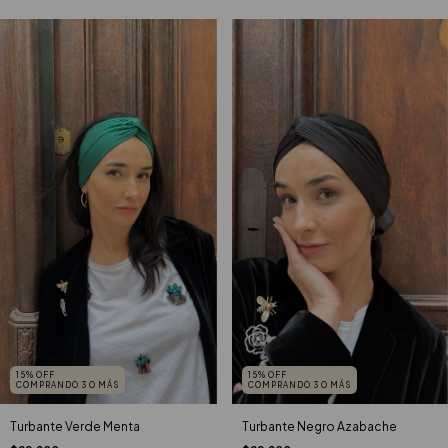
15% OFF
15% OFF
COMPRANDO 3 O MÁS
COMPRANDO 3 O MÁS
Turbante Verde Menta
Turbante Negro Azabache