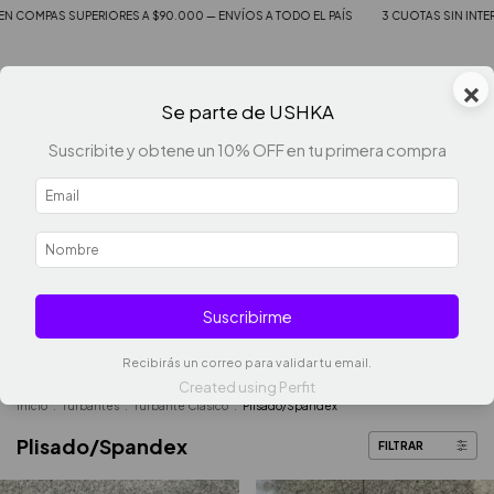
SUPERIORES A $90.000 — ENVÍOS A TODO EL PAÍS
3 CUOTAS SIN INTERÉS EN COM
×
0
Se parte de USHKA
Suscribite y obtene un 10% OFF en tu primera compra
Suscribirme
Recibirás un correo para validar tu email.
Created using Perfit
Inicio
.
Turbantes
.
Turbante Clásico
.
Plisado/Spandex
Plisado/Spandex
FILTRAR